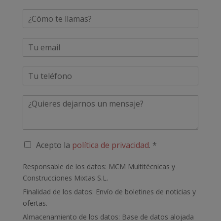
N
o
m
E
b
m
r
a
e
P
i
*
h
l
o
*
C
n
o
e
m
*
e
n
P
Acepto la
política de privacidad
. *
t
o
a
l
Responsable de los datos: MCM Multitécnicas y
r
í
i
Construcciones Mixtas S.L.
t
o
Finalidad de los datos: Envío de boletines de noticias y
i
c
ofertas.
a
Almacenamiento de los datos: Base de datos alojada