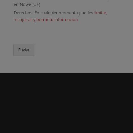
d
en Nowe (UE)
e
p
Derechos: En cualquier momento puedes
limitar,
r
recuperar y borrar tu información
.
i
v
a
c
i
Enviar
d
a
d
*