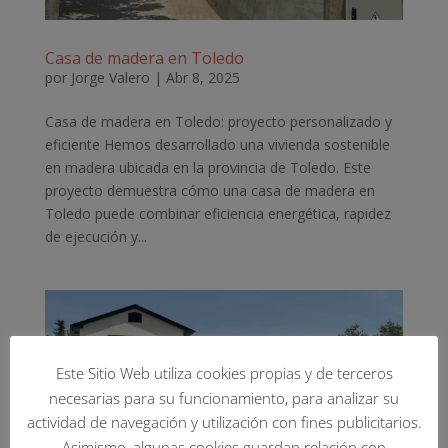
Casa de madera en Toledo
por
Jorge Valero
|
Abr 8, 2025
Casa de madera en Toledo: proyecto personalizado y
eficiente Hemos desarrollado una vivienda sostenible
en madera ubicada en la provincia de Toledo. Este
proyecto demuestra cómo una casa de madera en
Toledo puede combinar eficiencia energética, rapidez
de ejecución y...
Este Sitio Web utiliza cookies propias y de terceros
necesarias para su funcionamiento, para analizar su
actividad de navegación y utilización con fines publicitarios.
Asimismo, algunas cookies guardan relación con