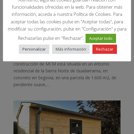
funcionalidades ofrecidas en la web. Para obtener más
información, acceda a nuestra Política de Cookies. Para
aceptar todas las cookies pulse en "Aceptar todas", para
modificar su configuración, pulse en "Configuración" y para
Casa de madera en Segovia
por
Jorge Valero
|
Ene 7, 2024
Rechazarlas pulse en "Rechazar".
Aceptar todo
Personalizar
Más información
Rechazar
Estamos construyendo una nueva casa de madera en
Segovia Descripción de esta casa de madera La nueva
construcción de MCM está situada en un entorno
residencial de la Sierra Norte de Guadarrama, en
concreto en Segovia, en una parcela de 1.600 m2, de
pendiente suave,...