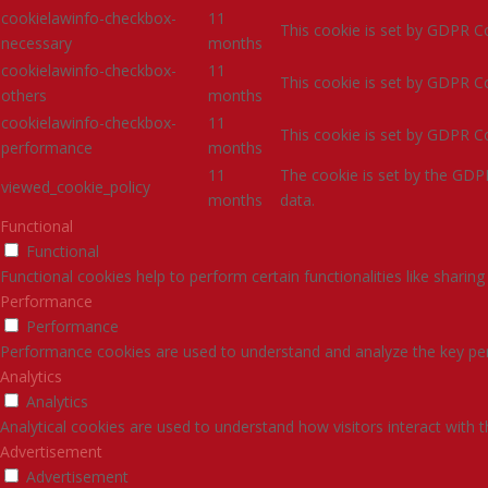
cookielawinfo-checkbox-
11
This cookie is set by GDPR Co
necessary
months
cookielawinfo-checkbox-
11
This cookie is set by GDPR Co
others
months
cookielawinfo-checkbox-
11
This cookie is set by GDPR Co
performance
months
11
The cookie is set by the GDP
viewed_cookie_policy
months
data.
Functional
Functional
Functional cookies help to perform certain functionalities like sharin
Performance
Performance
Performance cookies are used to understand and analyze the key perfo
Analytics
Analytics
Analytical cookies are used to understand how visitors interact with 
Advertisement
Advertisement