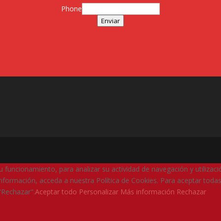
Phone
Enviar
su funcionamiento, para analizar su actividad de navegación y utilizac
nformación, acceda a nuestra Política de Cookies. Para aceptar todas
"Rechazar".
Aceptar todo
Personalizar
Más información
Rechazar