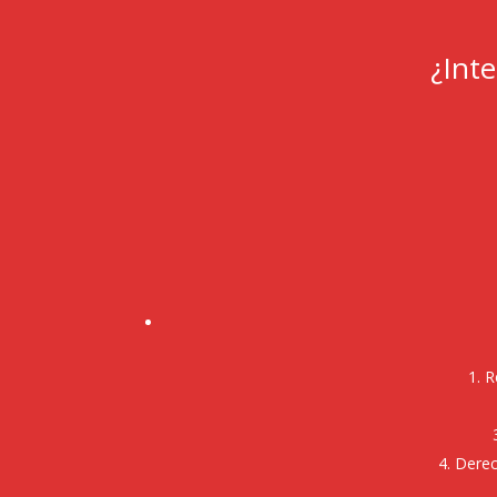
¿Int
R
Derec