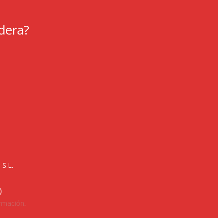
dera?
S.L.
)
ormación
.