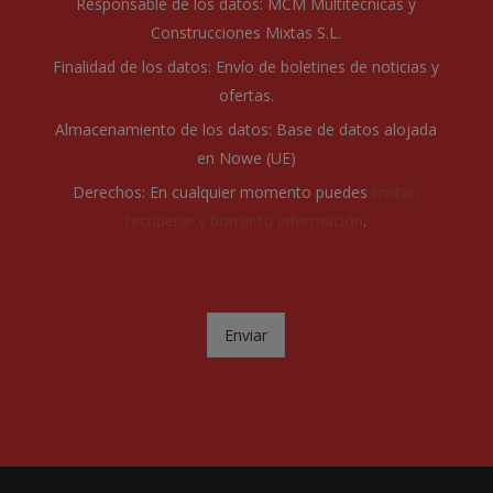
Responsable de los datos: MCM Multitécnicas y
í
Construcciones Mixtas S.L.
t
i
Finalidad de los datos: Envío de boletines de noticias y
c
ofertas.
a
d
Almacenamiento de los datos: Base de datos alojada
e
en Nowe (UE)
p
r
Derechos: En cualquier momento puedes
limitar,
i
recuperar y borrar tu información
.
v
a
c
i
d
Enviar
a
d
*