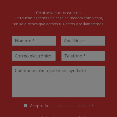
Contacta con nosotros
Si tu sueño es tener una casa de madera como esta,
tan solo tienes que darnos tus datos y te llamaremos.
N
o
N
A
m
o
p
E
T
b
m
e
m
e
r
b
l
a
l
e
r
l
T
e
i
i
é
*
d
u
l
f
o
m
*
o
s
e
n
n
o
s
*
a
j
P
Acepto la
política de privacidad
. *
e
o
*
l