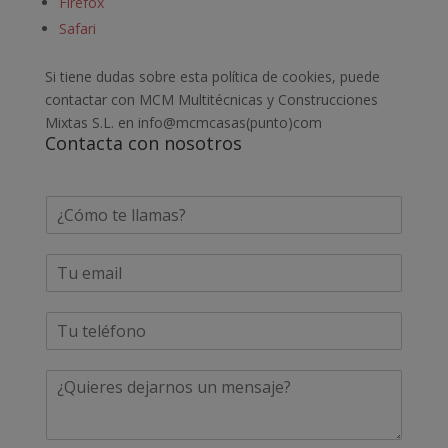
Firefox
Safari
Si tiene dudas sobre esta política de cookies, puede
contactar con MCM Multitécnicas y Construcciones
Mixtas S.L. en info@mcmcasas(punto)com
Contacta con nosotros
N
o
m
E
b
m
r
a
e
P
i
*
h
l
o
*
C
n
o
e
m
*
e