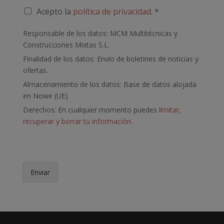
n
P
Acepto la
política de privacidad
. *
t
o
a
l
Responsable de los datos: MCM Multitécnicas y
r
í
i
Construcciones Mixtas S.L.
t
o
Finalidad de los datos: Envío de boletines de noticias y
i
c
ofertas.
a
Almacenamiento de los datos: Base de datos alojada
d
en Nowe (UE)
e
p
Derechos: En cualquier momento puedes
limitar,
r
recuperar y borrar tu información
.
i
v
a
c
i
Enviar
d
a
d
*