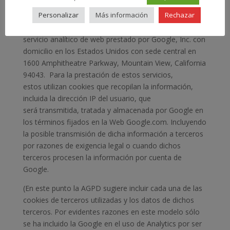
servicios de Internet.
Personalizar
Más información
Rechazar
En particular, este sitio Web utiliza Google Analytics, un
servicio analítico de web prestado por Google, Inc. con
domicilio en los Estados Unidos con sede central en
1600 Amphitheatre Parkway, Mountain View, California
94043. Para la prestación de estos servicios,
estos utilizan cookies que recopilan la información,
incluida la dirección IP del usuario, que
será transmitida, tratada y almacenada por Google en
los términos fijados en la Web Google.com. Incluyendo
la posible transmisión de dicha información a terceros
por razones de exigencia legal o cuando dichos
terceros procesen la información por cuenta de
Google.
(En este punto la AGPD sugiere incluir cada una de las
cookies de terceros utilizadas y los datos de dichos
terceros. Por evidentes razones en este modelo sólo
se ha incluido la Google en el uso de Analytics por ser