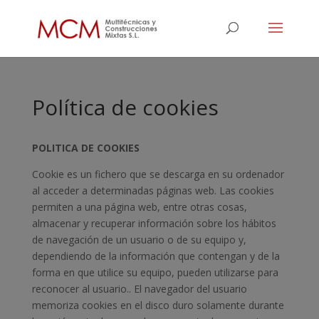
Política de cookies
POLITICA DE COOKIES
Cookie es un fichero que se descarga en su ordenador
al acceder a determinadas páginas web. Las cookies
permiten a una página web, entre otras cosas,
almacenar y recuperar información sobre los hábitos
de navegación de un usuario o de su equipo y,
dependiendo de la información que contengan y de la
forma en que utilice su equipo, pueden utilizarse para
reconocer al usuario.. El navegador del usuario
memoriza cookies en el disco duro solamente durante