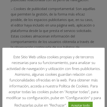
– Cookies de publicidad comportamental: Son aquéllas
que permiten la gestión, de la forma más eficaz
posible, de los espacios publicitarios que, en su caso,
el editor haya incluido en una página web, aplicación o
plataforma desde la que presta el servicio solicitado.
Estas cookies almacenan información del
comportamiento de los usuarios obtenida a través de
la observación continuada de sus hábitos de
navegación, lo que permite desarrollar un perfil
Este Sitio Web utiliza cookies propias y de terceros
específico para mostrar publicidad en función del
necesarias para su funcionamiento, para analizar su
mismo.
actividad de navegación y utilización con fines publicitarios.
Cookies de terceros
: La Web de MCM Multitécnicas
Asimismo, algunas cookies guardan relación con
y Construcciones Mixtas S.L. puede utilizar servicios de
funcionalidades ofrecidas en la web. Para obtener más
terceros que, por cuenta de MCM Multitécnicas y
información, acceda a nuestra Política de Cookies. Para
Construcciones Mixtas S.L., recopilaran información
aceptar todas las cookies pulse en "Aceptar todas", para
con fines estadísticos, de uso del Site por parte del
modificar su configuración, pulse en "Configuración" y para
usuario y para la prestacion de otros servicios
Rechazarlas pulse en "Rechazar".
Aceptar todo
relacionados con la actividad del Website y otros