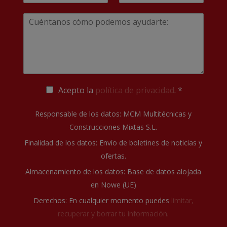
b
l
a
l
e
r
l
T
e
i
i
é
*
d
u
l
f
o
m
*
o
s
e
n
n
o
s
*
a
j
P
Acepto la
política de privacidad
. *
e
o
*
l
Responsable de los datos: MCM Multitécnicas y
í
Construcciones Mixtas S.L.
t
i
Finalidad de los datos: Envío de boletines de noticias y
c
ofertas.
a
d
Almacenamiento de los datos: Base de datos alojada
e
en Nowe (UE)
p
r
Derechos: En cualquier momento puedes
limitar,
i
recuperar y borrar tu información
.
v