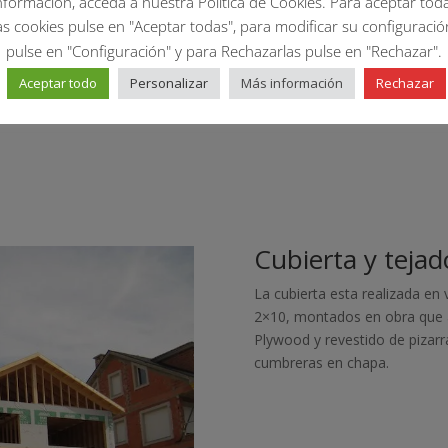
nformación, acceda a nuestra Política de Cookies. Para aceptar tod
as cookies pulse en "Aceptar todas", para modificar su configuració
pulse en "Configuración" y para Rechazarlas pulse en "Rechazar".
Aceptar todo
Personalizar
Más información
Rechazar
Cubierta y tejad
La cubierta esta realizada en
2×10, montados en obra que al
Plywood y revestido de pizar
cumbreras en chapa.