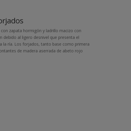
orjados
 con zapata hormigón y ladrillo macizo con
 debido al ligero desnivel que presenta el
a la ría. Los forjados, tanto base como primera
montantes de madera aserrada de abeto rojo