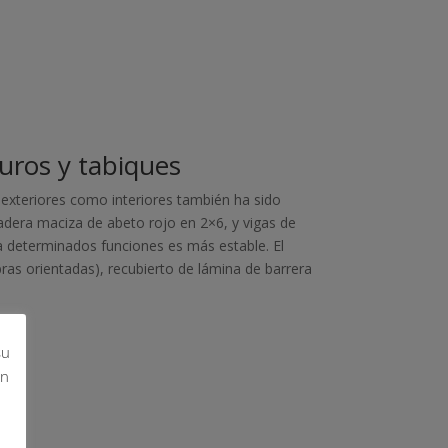
uros y tabiques
exteriores como interiores también ha sido
dera maciza de abeto rojo en 2×6, y vigas de
 determinados funciones es más estable. El
bras orientadas), recubierto de lámina de barrera
su
ón
n