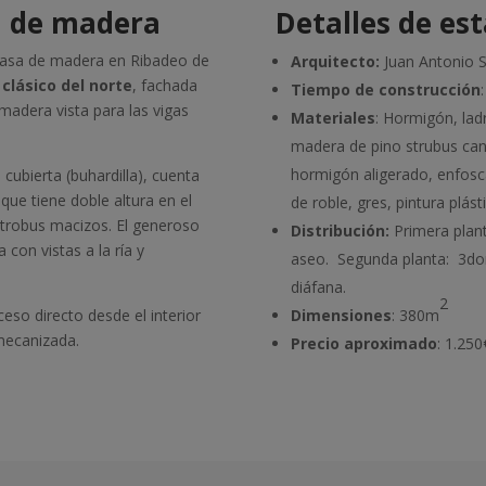
a de madera
Detalles de es
a casa de madera en Ribadeo de
Arquitecto:
Juan Antonio S
 clásico del norte
, fachada
Tiempo de construcción
madera vista para las vigas
Materiales
: Hormigón, lad
madera de pino strubus cana
hormigón aligerado, enfosc
 cubierta (buhardilla), cuenta
que tiene doble altura en el
de roble, gres, pintura plásti
 strobus macizos. El generoso
Distribución:
Primera plan
con vistas a la ría y
aseo. Segunda planta:
3dor
diáfana.
2
eso directo desde el interior
Dimensiones
: 380m
 mecanizada.
Precio aproximado
: 1.25