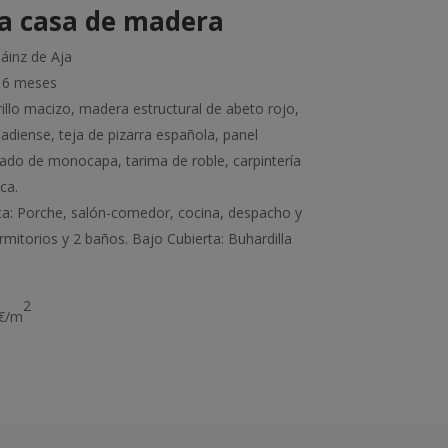
ta casa de madera
áinz de Aja
: 6 meses
rillo macizo, madera estructural de abeto rojo,
diense, teja de pizarra española, panel
ado de monocapa, tarima de roble, carpintería
ca.
ta: Porche, salón-comedor, cocina, despacho y
mitorios y 2 baños. Bajo Cubierta: Buhardilla
2
0€/m