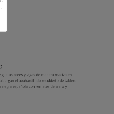
as
n,
o
 viguetas pares y vigas de madera maciza en
bergan el abuhardillado recubierto de tablero
ra negra española con remates de alero y