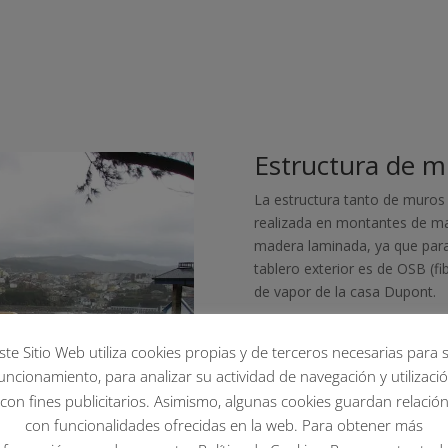
Estructura de m
La estructura tanto de muros 
realizada en montantes de ma
madera laminada, ya que para
tablero exterior es de OSB (fi
de vapor de la casa Dupont.
ste Sitio Web utiliza cookies propias y de terceros necesarias para 
uncionamiento, para analizar su actividad de navegación y utilizaci
con fines publicitarios. Asimismo, algunas cookies guardan relació
con funcionalidades ofrecidas en la web. Para obtener más