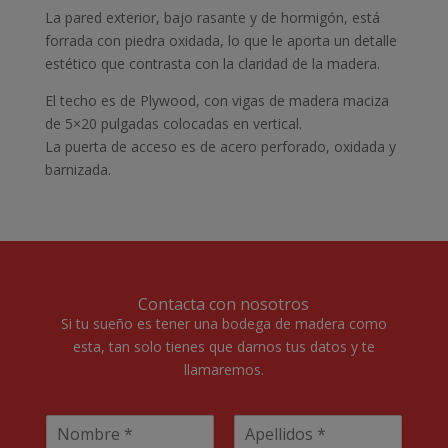
La pared exterior, bajo rasante y de hormigón, está
forrada con piedra oxidada, lo que le aporta un detalle
estético que contrasta con la claridad de la madera.
El techo es de Plywood, con vigas de madera maciza
de 5×20 pulgadas colocadas en vertical.
La puerta de acceso es de acero perforado, oxidada y
barnizada.
Contacta con nosotros
Si tu sueño es tener una bodega de madera como
esta, tan solo tienes que darnos tus datos y te
llamaremos.
N
o