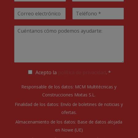
N
A
m
o
p
E
T
b
m
e
m
e
r
b
l
a
l
e
r
l
T
e
i
i
é
*
d
u
l
f
o
m
*
o
s
e
n
n
o
s
*
a
j
P
Acepto la
política de privacidad
. *
e
o
*
l
Responsable de los datos: MCM Multitécnicas y
í
Construcciones Mixtas S.L.
t
i
Finalidad de los datos: Envío de boletines de noticias y
c
ofertas.
a
d
Almacenamiento de los datos: Base de datos alojada
e
en Nowe (UE)
p