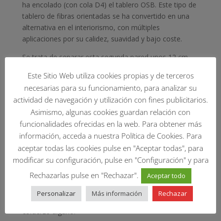
ha encolado (con cola D4) el tablero OSB. Este tipo de
tablero de fibras orientadas se ha convertido en una
alternativa en el interiorismo, con múltiples
aplicaciones por su calidez, suavidad y bajo coste.
Se trata de separar esta segunda pared unos 12 cm
del ladrillo, de tal forma que en el interior del
Este Sitio Web utiliza cookies propias y de terceros
habitáculo haya una temperatura estable cercana a los
necesarias para su funcionamiento, para analizar su
14-16 ºC durante todo el año. En realidad, es una caja
actividad de navegación y utilización con fines publicitarios.
de madera dentro de una habitación. Para conseguir
Asimismo, algunas cookies guardan relación con
una mayor rigidez, de fija el tablero con tornillos y
funcionalidades ofrecidas en la web. Para obtener más
clavos sin cabeza.
información, acceda a nuestra Política de Cookies. Para
A continuación, con coronas perforadoras para
aceptar todas las cookies pulse en "Aceptar todas", para
madera, se realizan los agujeros en diferentes
modificar su configuración, pulse en "Configuración" y para
tamaños de acuerdo a los diámetros de las botellas.
Rechazarlas pulse en "Rechazar".
Aceptar todo
Después se lijan estas perforaciones para un mejor
acabado y se repasan las juntas con cera de forma
Personalizar
Más información
Rechazar
que las botellas se puedan deslizar en las cavidades sin
esfuerzo alguno.