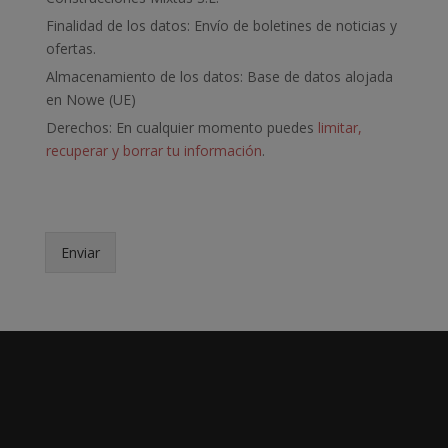
t
o
Finalidad de los datos: Envío de boletines de noticias y
i
c
ofertas.
a
Almacenamiento de los datos: Base de datos alojada
d
en Nowe (UE)
e
p
Derechos: En cualquier momento puedes
limitar,
r
recuperar y borrar tu información
.
i
v
a
c
i
Enviar
d
a
d
*