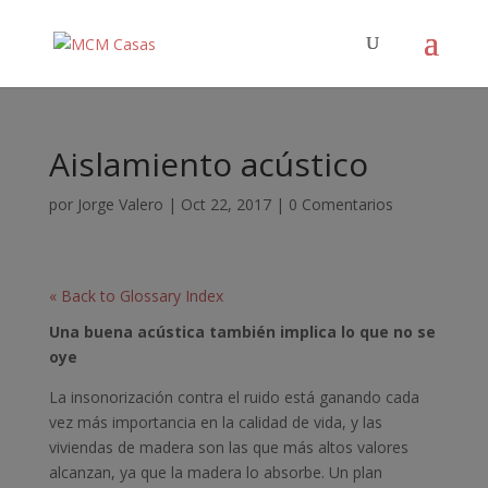
Aislamiento acústico
por
Jorge Valero
|
Oct 22, 2017
|
0 Comentarios
« Back to Glossary Index
Una buena acústica también implica lo que no se
oye
La insonorización contra el ruido está ganando cada
vez más importancia en la calidad de vida, y las
viviendas de madera son las que más altos valores
alcanzan, ya que la madera lo absorbe. Un plan