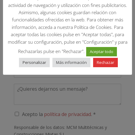
actividad de navegación y utilización con fines publicitarios.
Asimismo, algunas cookies guardan relación con
Contacta con nosotros
funcionalidades ofrecidas en la web. Para obtener más
información, acceda a nuestra Política de Cookies. Para
N
aceptar todas las cookies pulse en "Aceptar todas", para
o
modificar su configuración, pulse en "Configuración" y para
m
Rechazarlas pulse en "Rechazar".
E
Aceptar todo
b
m
r
Personalizar
Más información
Rechazar
a
e
P
i
*
h
l
o
*
C
n
o
e
m
*
e
n
P
Acepto la
política de privacidad
. *
t
o
a
l
Responsable de los datos: MCM Multitécnicas y
r
í
i
Construcciones Mixtas S.L.