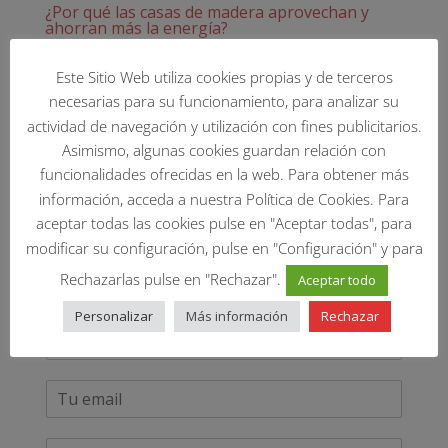
¿Por qué las casas de madera aprovechan y
ahorran más la energía?
por
Jorge Valero
|
May 29, 2016
|
Eficiencia energética
Este Sitio Web utiliza cookies propias y de terceros
Sí, hoy todo el mundo es consciente del concepto
necesarias para su funcionamiento, para analizar su
‘eficiencia energética’. Desde investigadores, a
actividad de navegación y utilización con fines publicitarios.
gobiernos, a consumidores, todos asumimos que el
Asimismo, algunas cookies guardan relación con
modo de extraer, transportar y consumir la energía
funcionalidades ofrecidas en la web. Para obtener más
afecta al medioambiente, pero la aplicación de esta
información, acceda a nuestra Política de Cookies. Para
práctica a la vida...
aceptar todas las cookies pulse en "Aceptar todas", para
modificar su configuración, pulse en "Configuración" y para
Contacta con nosotros
Rechazarlas pulse en "Rechazar".
Aceptar todo
Personalizar
Más información
Rechazar
N
o
m
E
b
m
r
a
e
P