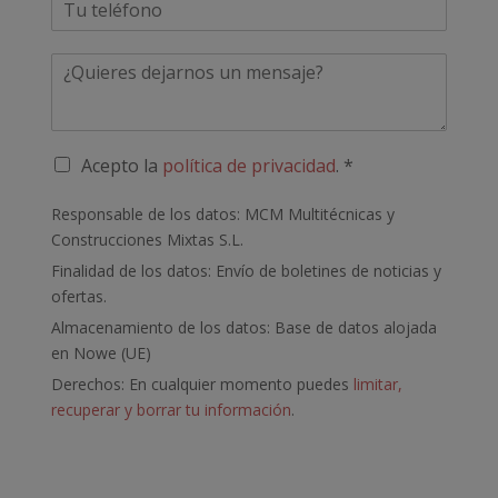
i
*
h
l
o
*
C
n
o
e
m
*
e
n
P
Acepto la
política de privacidad
. *
t
o
a
l
Responsable de los datos: MCM Multitécnicas y
r
í
i
Construcciones Mixtas S.L.
t
o
Finalidad de los datos: Envío de boletines de noticias y
i
c
ofertas.
a
Almacenamiento de los datos: Base de datos alojada
d
en Nowe (UE)
e
p
Derechos: En cualquier momento puedes
limitar,
r
recuperar y borrar tu información
.
i
v
a
c