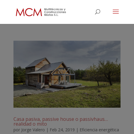
Casa pasiva, passive house o passivhaus…
realidad o mito
por
Jorge Valero
|
Feb 24, 2019
|
Eficiencia energética