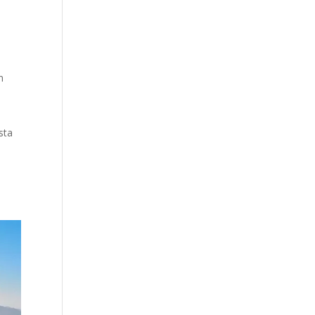
n
sta