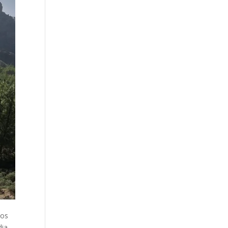
tos
ia,