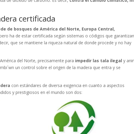
da de dióxido de carbono. Es decir,
contra el cambio climático, 
dera certificada
de de bosques de América del Norte, Europa Central,
 pero ha de estar certificada según sistemas o códigos que garantiza
 decir, que se mantiene la riqueza natural de donde procede y no hay
en América del Norte, precisamente para
impedir las tala ilegal
y ani
tambi´wn un control sobre el origen de la madera que entra y se
adera
con estándares de diversa exigencia en cuanto a aspectos
undidos y prestigiosos en el mundo son dos: