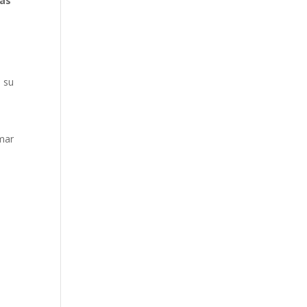
más
n su
mar